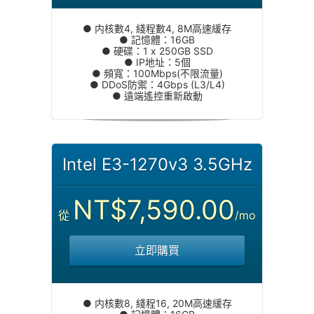
● 内核數4, 綫程數4, 8M高速緩存
● 記憶體：16GB
● 硬碟：1 x 250GB SSD
● IP地址：5個
● 頻寬：100Mbps(不限流量)
● DDoS防禦：4Gbps (L3/L4)
● 遠端遙控重新啟動
Intel E3-1270v3 3.5GHz
NT$7,590.00
從
/mo
立即購買
● 内核數8, 綫程16, 20M高速緩存