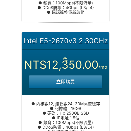
● 頻寬：100Mbps(不限流量)
● DDoS防禦：4Gbps (L3/L4)
● 遠端遙控重新啟動
Intel E5-2670v3 2.30GHz
從
NT$12,350.00
/mo
立即購買
● 内核數12, 綫程數24, 30M高速緩存
● 記憶體：16GB
● 硬碟：1 x 250GB SSD
● IP地址：5個
● 頻寬：100Mbps(不限流量)
● DDoS防禦：4Gbps (L3/L4)