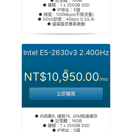
● 記憶體：16GB
● 硬碟：1 x 250GB SSD
● IP地址：5個
● 頻寬：100Mbps(不限流量)
● DDoS防禦：4Gbps (L3/L4)
● 遠端遙控重新啟動
Intel E5-2630v3 2.40GHz
從
NT$10,950.00
/mo
立即購買
● 内核數8, 綫程16, 20M高速緩存
● 記憶體：16GB
● 硬碟：1 x 250GB SSD
● IP地址：5個